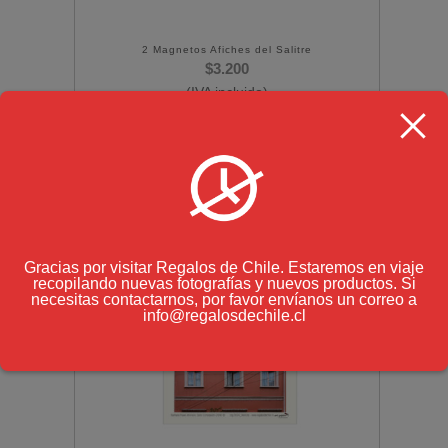
2 Magnetos Afiches del Salitre
$
3.200
(IVA incluido)
Gracias por visitar Regalos de Chile. Estaremos en viaje
recopilando nuevas fotografías y nuevos productos. Si
necesitas contactarnos, por favor envíanos un correo a
info@regalosdechile.cl