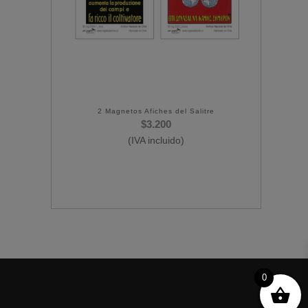
2 Magnetos Afiches del Salitre
$
3.200
(IVA incluido)
0