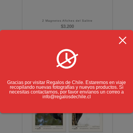
2 Magnetos Afiches del Salitre
$
3.200
(IVA incluido)
Gracias por visitar Regalos de Chile. Estaremos en viaje
recopilando nuevas fotografías y nuevos productos. Si
necesitas contactarnos, por favor envíanos un correo a
info@regalosdechile.cl