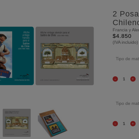
2 Posa
Chilen
Francia y Al
$
4.850
(IVA incluido)
Tipo de mat
Tipo de mat