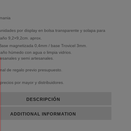
emania
idades por display en bolsa transparente y solapa para
año 9,2×9,2cm. aprox.
 Base magnetizada 0,4mm / base Trovicel 3mm.
paño húmedo con agua o limpia vidrios.
esanales y semi artesanales.
nal de regalo previo presupuesto.
precios por mayor y distribuidores.
DESCRIPCIÓN
ADDITIONAL INFORMATION