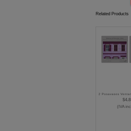
Related Products
2 Posavasos Ventan
$
4.
(IVA inc