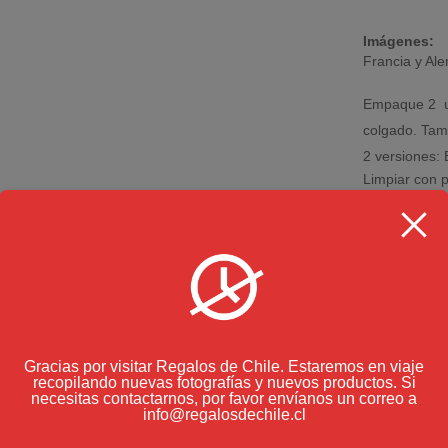
Imágenes:
Francia y Al
Empaque 2 un
colgado. Tam
2 versiones:
Limpiar con 
Productos art
Envase opcio
Consulte por 
Gracias por visitar Regalos de Chile. Estaremos en viaje
recopilando nuevas fotografías y nuevos productos. Si
necesitas contactarnos, por favor envíanos un correo a
info@regalosdechile.cl