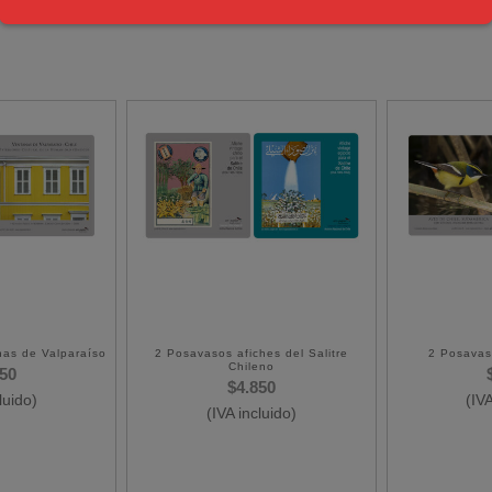
as de Valparaíso
2 Posavasos afiches del Salitre
2 Posavas
Chileno
850
$
4.850
luido)
(IVA
(IVA incluido)