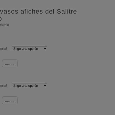
vasos afiches del Salitre
o
emania
erial
comprar
erial
comprar