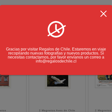
Gracias por visitar Regalos de Chile. Estaremos en viaje
recopilando nuevas fotografías y nuevos productos. Si
necesitas contactarnos, por favor envíanos un correo a
info@regalosdechile.cl
etos
2 Magnetos Aves de Chile
2 Magnetos 