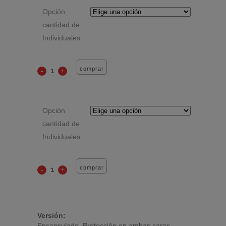
desde
Opción
$14.000
hasta
cantidad de
$32.000
Individuales
comprar
Opción
cantidad de
Individuales
comprar
Versión:
Encapsulado. Protección en ambas caras