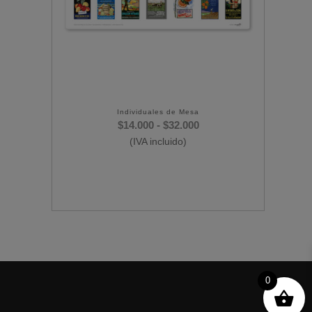
Individuales de Mesa
Rango
$
14.000
-
$
32.000
(IVA incluido)
de
precios:
desde
$14.000
hasta
$32.000
0