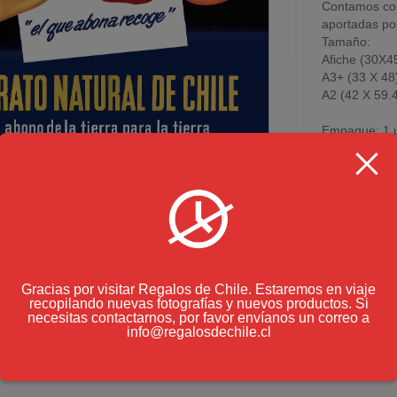
Contamos con
aportadas por
Tamaño:
Afiche (30X4
A3+ (33 X 48
A2 (42 X 59.
Empaque: 1 u
colgado.
Imágenes esco
Ver nuestro
a
Carpeta opcio
Previo presu
Gracias por visitar Regalos de Chile. Estaremos en viaje
recopilando nuevas fotografías y nuevos productos. Si
necesitas contactarnos, por favor envíanos un correo a
info@regalosdechile.cl