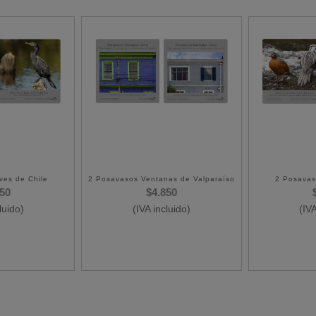
ves de Chile
2 Posavasos Ventanas de Valparaíso
2 Posavas
850
$
4.850
luido)
(IVA incluido)
(IVA