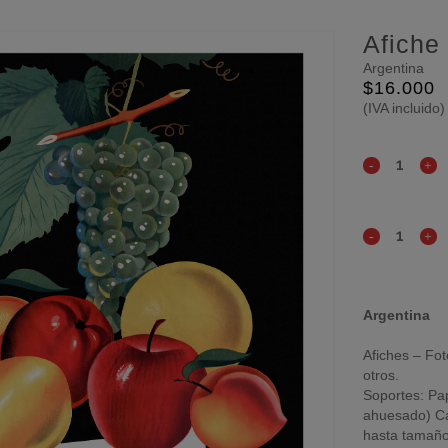
Afiche 
Argentina
$
16.000
(IVA incluido)
Argentina
Afiches – Fot
otros.
Soportes: Pap
ahuesado) Ca
hasta tamaño