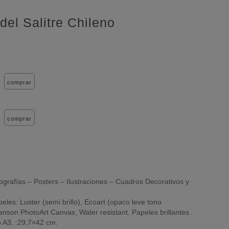
del Salitre Chileno
comprar
comprar
ografías – Posters – Ilustraciones – Cuadros Decorativos y
eles: Luster (semi brillo), Ecoart (opaco leve tono
nson PhotoArt Canvas, Water resistant. Papeles brillantes
 A3, :29,7×42 cm.