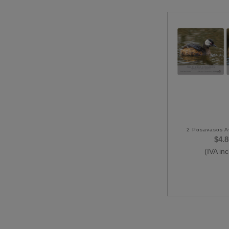
2 Posavasos A
$
4.
(IVA inc