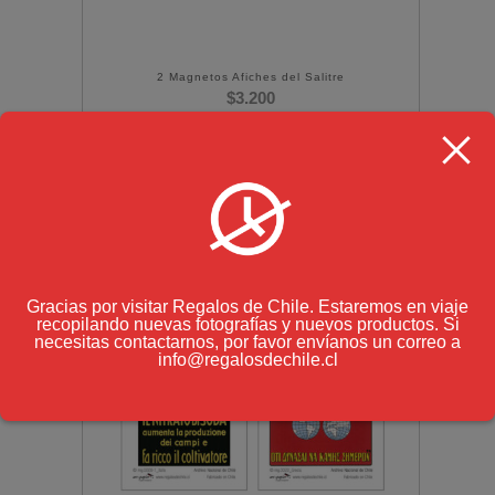
2 Magnetos Afiches del Salitre
$
3.200
(IVA incluido)
Gracias por visitar Regalos de Chile. Estaremos en viaje
recopilando nuevas fotografías y nuevos productos. Si
necesitas contactarnos, por favor envíanos un correo a
info@regalosdechile.cl