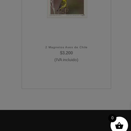
2 Magnetos Aves de Chile
$
3.200
(IVA incluido)
0