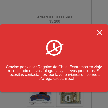
2 Magnetos Aves de Chile
$
3.200
(IVA incluido)
Gracias por visitar Regalos de Chile. Estaremos en viaje
recopilando nuevas fotografías y nuevos productos. Si
necesitas contactarnos, por favor envíanos un correo a
info@regalosdechile.cl